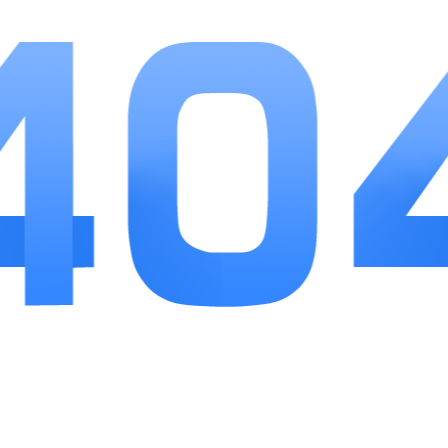
小编点评
橡皮擦属于比较纯粹的休闲解谜游戏，依靠简单
的擦除玩法打造出大量有意思的关卡，操作简单易
懂，不用花费大量时间钻研复杂机制。轻度收集养成
不会带来过重负担，日常福利可以保障普通玩家顺畅
通关。部分高难度关卡容易出现卡关情况，好在提示
道具获取难度不高。整体解压放松，适合想要轻度动
脑、打发碎片时间的休闲玩家尝试体验。
相关推荐