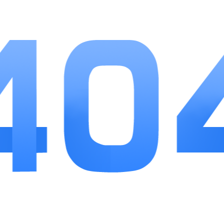
动持续发放抽猫与建材奖励。
小编点评
猫旅馆物语把解谜闯关和治愈经营结合得十分均
衡，没有繁杂的氪金养成套路，零氪玩家也能集齐大
部分猫咪。闯关扫雷玩法有新意，不会像传统扫雷枯
燥，猫咪互动剧情细腻，撸猫互动环节缓解经营带来
的重复感。整体节奏松弛，不用高强度肝进度，离线
挂机保障资源积累，不管是喜欢收集小动物，还是偏
爱慢节奏经营的玩家都能适配，唯一小不足是中后期
旅馆升级所需材料数量较多，需要慢慢积累。