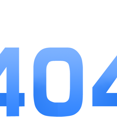
1.操作逻辑简洁易懂，新手引导完整，短时间就能
掌握编队与资源获取方式。
2.福利投放稳定，每日签到、七日登录、节日活动
持续赠送战舰与养成道具。
3.策略权重高于数值，合理搭配舰船阵容，低战力
也能依靠克制打赢高战力对手。
小编点评
超级舰队兼顾经营养成与策略对战，海战题材能
吸引喜欢军事、策略玩法的玩家，操作门槛不高，碎
片化玩法适合日常抽空游玩。战舰养成内容丰富，搭