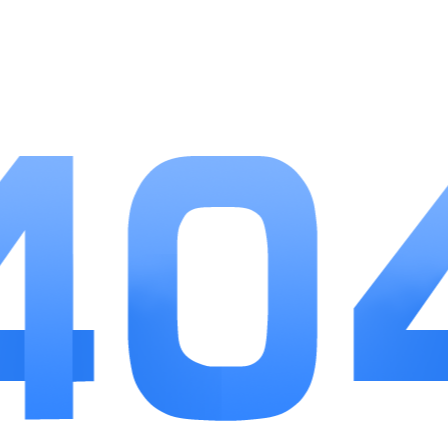
存储空间。没有繁琐日常任务，每日所有任务半小时
内即可清空，剩余时间依靠离线收益发育。抽卡概率
透明，稀有英雄保底次数固定，不会出现非酋长期不
出核心角色的情况。更新频率稳定，每月新增英雄与
限时副本，同步上线免费活动，不用充值就能拿到当
期限定道具。
小编点评
作为日常休闲卡牌英雄手游，全民超级英雄大作
战避开重度肝氪套路，挂机玩法贴合上班族、学生的
游玩节奏。操作手感流畅，关卡、养成、多人对战内
容完整，福利投放实在，不用充值也能完整体验全部