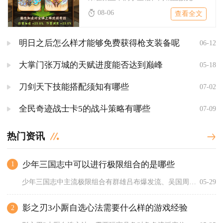
08-06
查看全文
明日之后怎么样才能够免费获得枪支装备呢
06-12
大掌门张万城的天赋进度能否达到巅峰
05-18
刀剑天下技能搭配须知有哪些
07-02
全民奇迹战士卡5的战斗策略有哪些
07-09
热门资讯
少年三国志中可以进行极限组合的是哪些
1
少年三国志中主流极限组合有群雄吕布爆发流、吴国周瑜陆逊灼烧流...
05-29
影之刃3小厮自选心法需要什么样的游戏经验
2