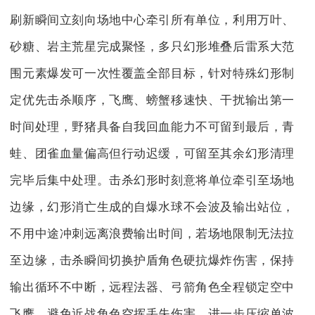
刷新瞬间立刻向场地中心牵引所有单位，利用万叶、
砂糖、岩主荒星完成聚怪，多只幻形堆叠后雷系大范
围元素爆发可一次性覆盖全部目标，针对特殊幻形制
定优先击杀顺序，飞鹰、螃蟹移速快、干扰输出第一
时间处理，野猪具备自我回血能力不可留到最后，青
蛙、团雀血量偏高但行动迟缓，可留至其余幻形清理
完毕后集中处理。击杀幻形时刻意将单位牵引至场地
边缘，幻形消亡生成的自爆水球不会波及输出站位，
不用中途冲刺远离浪费输出时间，若场地限制无法拉
至边缘，击杀瞬间切换护盾角色硬抗爆炸伤害，保持
输出循环不中断，远程法器、弓箭角色全程锁定空中
飞鹰，避免近战角色空挥丢失伤害，进一步压缩单波