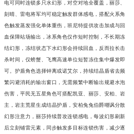
电可同时连锁多只水幻形，对空对地全覆盖，丽莎、
刻晴、雷电将军均可稳定触发群体感电，搭配火系角
色触发蒸发强化单体重伤，班尼特提供攻击加成与回
血保障站场输出，冰系角色仅作短时控制，不长期冻
结幻形，冻结状态下水幻形会持续回血，反而拉长击
杀时间，仅螃蟹、飞鹰高速单位短暂冻住集中爆发即
可。护盾角色选择钟离或诺艾尔，持续结晶盾省去频
繁闪避消耗的输出窗口，无需频繁中断输出规避水泡
伤害，平民无五星角色可搭配凯亚、丽莎、安柏、岩
主，岩主荒星生成结晶护盾，安柏兔兔伯爵嘲讽分散
幻形注意力，丽莎持续普攻连锁感电，每波幻形刷新
后立刻铺雷元素，同步触发多目标连锁伤害，减少逐