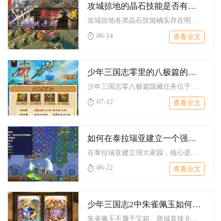
攻城掠地的晶石技能是否有克制其他技能的效果
攻城掠地各类晶石技能确实存在明确的克制效果，七大晶石技能围绕...
06-14
查看全文
少年三国志零里的八极篇的隐藏任务在哪里
少年三国志零八极篇隐藏任务位于演武场八极篇地图的右上角树林盲...
07-12
查看全文
如何在泰拉瑞亚建立一个强大的家园
在泰拉瑞亚建立强大家园，核心是选对安全区位、做好功能分区、满...
06-22
查看全文
少年三国志2中朱雀佩玉如何获取
朱雀佩玉不属于宝箱、商城直接兑换的道具，是武将觉醒后自动解锁...