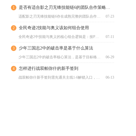
是否有适合影之刃无锋技能链6的团队合作策略和战术
1
适配影之刃无锋技能链6存在成熟完整的团队合作策略与成套实战战...
07-23
全民奇迹2技能与奥义该如何组合使用
2
全民奇迹2中技能与奥义的核心组合逻辑是：按PVE/PVP场景...
07-11
少年三国志2中的破击率是基于什么算法
3
少年三国志2中的破击率核心算法，是基于目标格挡率做差值结算、...
06-29
怎样进行战双帕弥什的新手签到
4
战双帕弥什新手签到需先通关主线1-6解锁入口，在游戏内完成1...
06-13