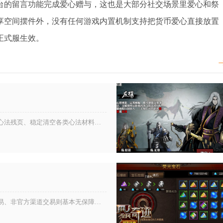
台的留言功能完成爱心赠与，这也是大部分社交场景里爱心和祭
享空间摆件外，没有任何游戏内置机制支持把货币爱心直接放置
正式服生效。
集中资源专攻单一流派核心心法、利用心法置换批量转化闲置心法残页、稳定清空各类心法材料产出渠道并采用最优吞噬喂养方案，是影...
全民奇迹的物品交易，走官方交易行有稳定保障，私下直接交易、非官方渠道交易则基本无保障，风险极高，想要稳妥交易、规避损失，...