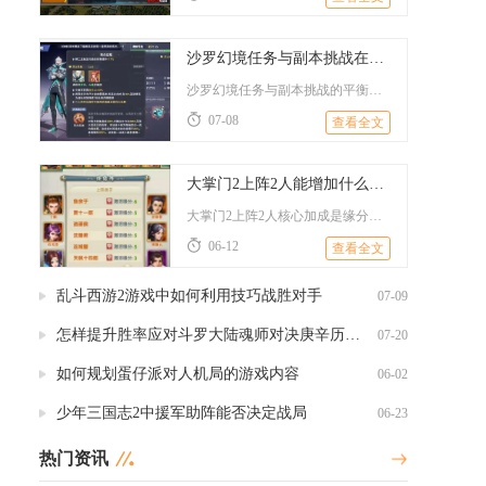
沙罗幻境任务与副本挑战在斗罗大陆手游中如何平衡
沙罗幻境任务与副本挑战的平衡核心在于资源分配、阵容适配与节奏...
07-08
查看全文
大掌门2上阵2人能增加什么属性
大掌门2上阵2人核心加成是缘分属性+合璧技能+双人大幅减伤，...
06-12
查看全文
乱斗西游2游戏中如何利用技巧战胜对手
07-09
怎样提升胜率应对斗罗大陆魂师对决庚辛历练第一关
07-20
如何规划蛋仔派对人机局的游戏内容
06-02
少年三国志2中援军助阵能否决定战局
06-23
热门资讯