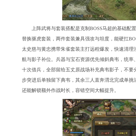
上阵武将与套装搭配是克制BOSS马超的基础配
替换驱虎套装，两件套装兼具强攻与坦度，能硬扛BO
太史慈与黄忠携带朱雀套装主打远程爆发，快速清理
航与影子补位。兵器与宝石资源优先倾斜典韦，统率
十次借兵，全部留给五丈原战场补充典韦影子，不要
步突进后单独留下典韦，其余三人直奔渭北完成单挑
还能解锁额外作战时长，容错空间大幅提升。