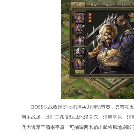
BOSS决战收尾阶段把控兵力调动节奏，典韦在
南主战场，此时三条支线城池潼关东、渭南平原、渭南
兵力逃窜至渭南平原，可抽调两名输出武将原地刷影