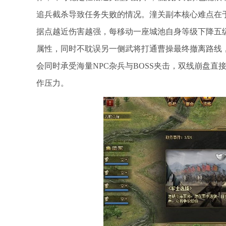
追兵截杀导致任务失败的情况。潼关副本核心难点在于
据点越近伤害越强，每移动一座城池自身等级下降五级
属性，同时不耽误另一侧武将打通曹操最终撤离路线
会同时承受海量NPC杂兵与BOSS夹击，双线崩盘
作压力。