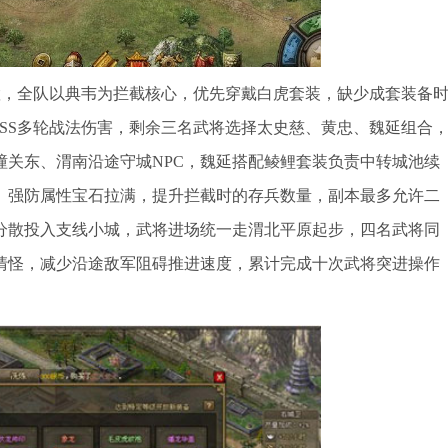
置，全队以典韦为拦截核心，优先穿戴白虎套装，缺少成套装备
SS多轮战法伤害，剩余三名武将选择太史慈、黄忠、魏延组合
潼关东、渭南沿途守城NPC，魏延搭配鲮鲤套装负责中转城池续
、强防属性宝石拉满，提升拦截时的存兵数量，副本最多允许二
分散投入支线小城，武将进场统一走渭北平原起步，四名武将同
清怪，减少沿途敌军阻碍推进速度，累计完成十次武将突进操作