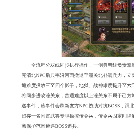
全流程分双线同步执行操作，一侧典韦线负责牵制
完渭北NPC后典韦沿河西撤退至潼关北补满兵力，立
通难度投放三至四个影子，地狱、战神难度提升至六至
将同步进攻潼关东，普通难度以上潼关东不属于己方
遂事件，该事件会刷新友方NPC协助对抗BOSS，
留存一名闲置武将专职操控传令兵，传令兵固定间隔
离保护范围遭遇BOSS追兵。