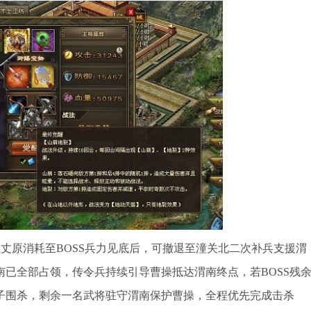
五丈原消耗至BOSS兵力见底后，可撤退至潼关北二次补兵支援渭
已全部占领，传令兵持续引导曹操抵达渭南终点，若BOSS残
子围杀，剩余一名武将驻守渭南保护曹操，全程优先完成击杀