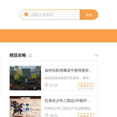
搜索
精选攻略
如何在卧虎藏龙中获得更好的装备强化材料
稳定刷满高难度日常副本、善用帮派兑换与材料合成机制、蹲守限时...
07-29
查看全文
红将在少年三国志2中能不能变成紫色
红将在少年三国志2中无法降级转化为常规紫色品质武将，玩家口中...
被
08-01
查看全文