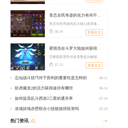
生
变态全民奇迹的实力有何不同寻常
S
变态全民奇迹的实力核心差异集中在资源获取倍率、养成系统属性加...
06-19
查看全文
操
霍雨浩在斗罗大陆如何获得雪帝的传承
完整获取雪帝传承需要依次解锁明德堂副本、完成雪帝本源封印任务...
07-13
查看全文
忘仙战斗技巧对于胜利的重要性是怎样的
06-11
卧虎藏龙2的活力获得途径有哪些
06-14
如何提高乱斗西游2三星的通关率
07-14
攻城掠地赤壁联合小技能值得投资吗
05-29
热门资讯