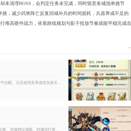
点却未清理BOSS，会判定任务未完成，同时留意各城池单挑节
启单挑，减少武将阵亡反复回城补兵的时间损耗，兵器养成不足的
需强行堆高硬件战力，依靠路线规划与影子投放节奏就能平稳完成
大掌门2手游新手开局需重点关注资源规划、阵容搭建、体力元气分配、元宝使用及养成优先级五大核心问题，合理避坑才能平稳度过前...
主宰时装属于紫金品质主角外观，主要获取渠道分为活动代币兑换、充值档位领取、跨服排行奖励以及碎片合成四种，其中主题集市兑换...