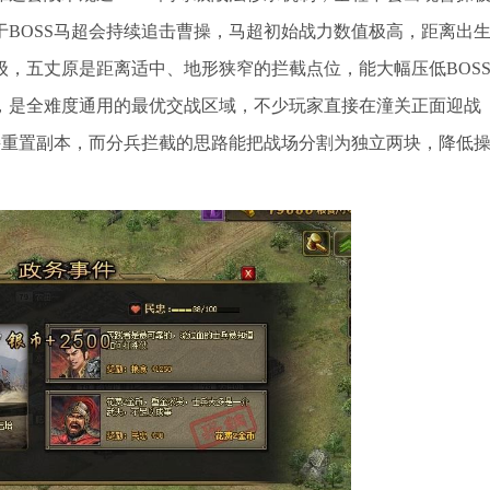
BOSS马超会持续追击曹操，马超初始战力数值极高，距离出
，五丈原是距离适中、地形狭窄的拦截点位，能大幅压低BOS
，是全难度通用的最优交战区域，不少玩家直接在潼关正面迎战
直接重置副本，而分兵拦截的思路能把战场分割为独立两块，降低