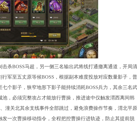
击杀BOSS马超，另一侧三名输出武将线打通撤离通道，开局
刻行军至五丈原等候BOSS，根据副本难度投放对应数量影子，
七个影子，狭窄地形下影子能持续消耗BOSS兵力，其余三名
城池，必须完整攻占才能放行曹操，推进途中仅触发渭西离间韩
渭北、潼关北其余支线事件全部跳过，避免浪费操作节奏，渭北平
触发一次曹操移动指令，全程把控曹操行进轨迹，防止其提前脱