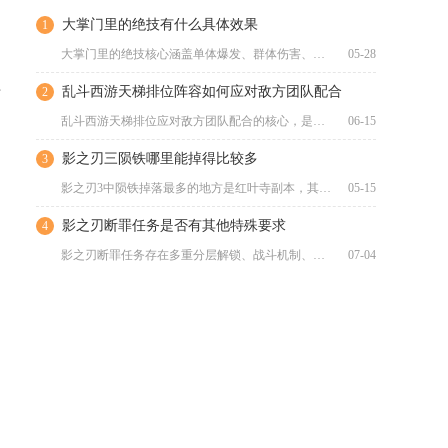
大掌门里的绝技有什么具体效果
1
大掌门里的绝技核心涵盖单体爆发、群体伤害、防御续航、控制干扰...
05-28
乱斗西游天梯排位阵容如何应对敌方团队配合
2
时
乱斗西游天梯排位应对敌方团队配合的核心，是用“强控打断+种族...
06-15
，
影之刃三陨铁哪里能掉得比较多
3
影之刃3中陨铁掉落最多的地方是红叶寺副本，其次是里武林魔境全...
05-15
影之刃断罪任务是否有其他特殊要求
4
影之刃断罪任务存在多重分层解锁、战斗机制、资源消耗、积分规则...
07-04