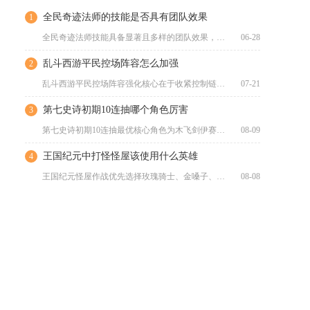
全民奇迹法师的技能是否具有团队效果
1
全民奇迹法师技能具备显著且多样的团队效果，是团队中兼具输出、...
06-28
乱斗西游平民控场阵容怎么加强
2
乱斗西游平民控场阵容强化核心在于收紧控制链、补齐输出短板、优...
07-21
第七史诗初期10连抽哪个角色厉害
3
第七史诗初期10连抽最优核心角色为木飞剑伊赛莉亚，次选塔玛琳...
08-09
王国纪元中打怪怪屋该使用什么英雄
4
王国纪元怪屋作战优先选择玫瑰骑士、金嗓子、愤怒射手、狩魔猎人...
08-08