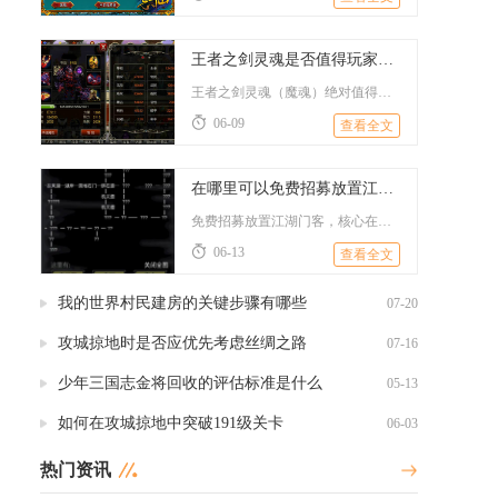
王者之剑灵魂是否值得玩家投资获取
王者之剑灵魂（魔魂）绝对值得投资，它是中后期战力核心，兼具高...
06-09
查看全文
在哪里可以免费招募放置江湖门客
免费招募放置江湖门客，核心在解锁家园后，前往扬州、长安、梅庄...
06-13
查看全文
我的世界村民建房的关键步骤有哪些
07-20
攻城掠地时是否应优先考虑丝绸之路
07-16
少年三国志金将回收的评估标准是什么
05-13
如何在攻城掠地中突破191级关卡
06-03
热门资讯