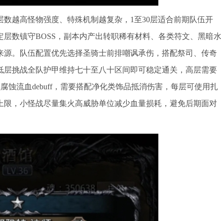
数越高怪物强度、特殊机制越复杂，1至30层适合前期队伍开
定层数镇守BOSS，副本内产出转职稀有材料、各类符文、黑暗
来源。队伍配置优先选择圣骑士前排嘲讽承伤，搭配祭司、传奇
低层挑战全队护甲维持七十至八十区间即可稳定通关，高层需要
腐蚀流血debuff，需要搭配净化类饰品抵消伤害，每层可使用扎
上限，小怪战尽量集火高威胁单位减少血量损耗，避免后期面对