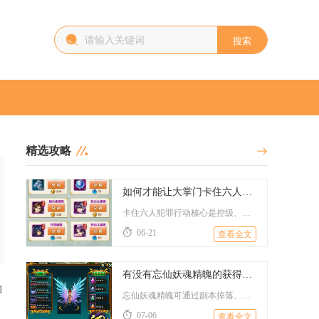
搜索
精选攻略
如何才能让大掌门卡住六人的犯罪行动
卡住六人犯罪行动核心是控级、压经验、锁资源、强核心，停在15...
06-21
查看全文
有没有忘仙妖魂精魄的获得攻略
即
忘仙妖魂精魄可通过副本掉落、活动兑换、商城购买、放生妖灵、极...
07-06
查看全文