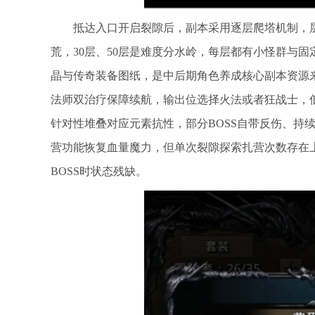
抵达入口开启裂隙后，副本采用逐层爬塔机制，层
荒，30层、50层是难度分水岭，每层都有小怪群与固
晶与传奇装备图纸，是中后期角色养成核心副本资源
法师双治疗保障续航，输出位选择火法或者狂战士，
针对性堆叠对应元素抗性，部分BOSS自带反伤、持续
营功能恢复血量魔力，但单次裂隙探索扎营次数存在
BOSS时状态残缺。