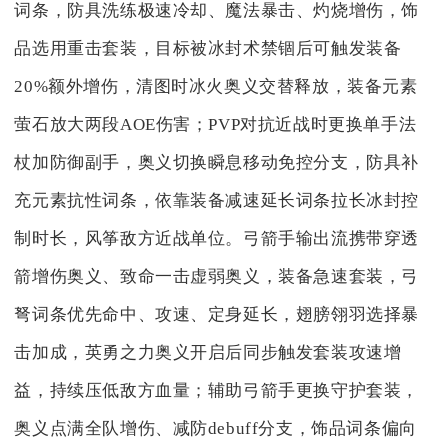
词条，防具洗练极速冷却、魔法暴击、灼烧增伤，饰
品选用重击套装，目标被冰封术禁锢后可触发装备
20%额外增伤，清图时冰火奥义交替释放，装备元素
萤石放大两段AOE伤害；PVP对抗近战时更换单手法
杖加防御副手，奥义切换瞬息移动免控分支，防具补
充元素抗性词条，依靠装备减速延长词条拉长冰封控
制时长，风筝敌方近战单位。弓箭手输出流携带穿透
箭增伤奥义、致命一击虚弱奥义，装备急速套装，弓
弩词条优先命中、攻速、定身延长，翅膀翎羽选择暴
击加成，英勇之力奥义开启后同步触发套装攻速增
益，持续压低敌方血量；辅助弓箭手更换守护套装，
奥义点满全队增伤、减防debuff分支，饰品词条偏向