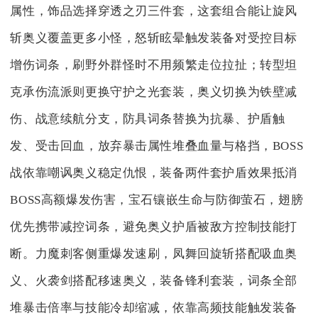
属性，饰品选择穿透之刃三件套，这套组合能让旋风
斩奥义覆盖更多小怪，怒斩眩晕触发装备对受控目标
增伤词条，刷野外群怪时不用频繁走位拉扯；转型坦
克承伤流派则更换守护之光套装，奥义切换为铁壁减
伤、战意续航分支，防具词条替换为抗暴、护盾触
发、受击回血，放弃暴击属性堆叠血量与格挡，BOSS
战依靠嘲讽奥义稳定仇恨，装备两件套护盾效果抵消
BOSS高额爆发伤害，宝石镶嵌生命与防御萤石，翅膀
优先携带减控词条，避免奥义护盾被敌方控制技能打
断。力魔刺客侧重爆发速刷，凤舞回旋斩搭配吸血奥
义、火袭剑搭配移速奥义，装备锋利套装，词条全部
堆暴击倍率与技能冷却缩减，依靠高频技能触发装备