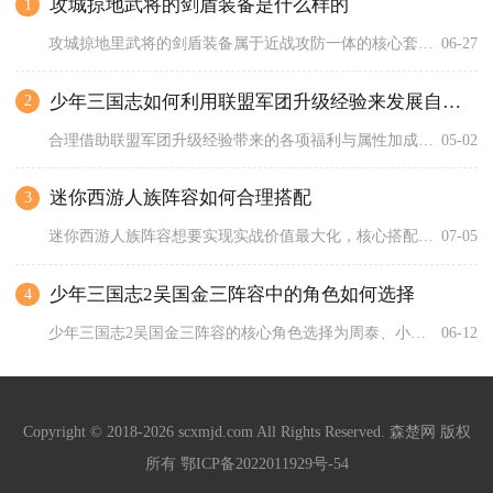
攻城掠地武将的剑盾装备是什么样的
1
攻城掠地里武将的剑盾装备属于近战攻防一体的核心套装，整体由单...
06-27
少年三国志如何利用联盟军团升级经验来发展自己的角色
2
合理借助联盟军团升级经验带来的各项福利与属性加成，能够快速积...
05-02
迷你西游人族阵容如何合理搭配
3
迷你西游人族阵容想要实现实战价值最大化，核心搭配思路是以蓄力...
07-05
少年三国志2吴国金三阵容中的角色如何选择
4
少年三国志2吴国金三阵容的核心角色选择为周泰、小乔、甘宁、大...
06-12
Copyright © 2018-2026 scxmjd.com All Rights Reserved. 森楚网 版权
所有
鄂ICP备2022011929号-54