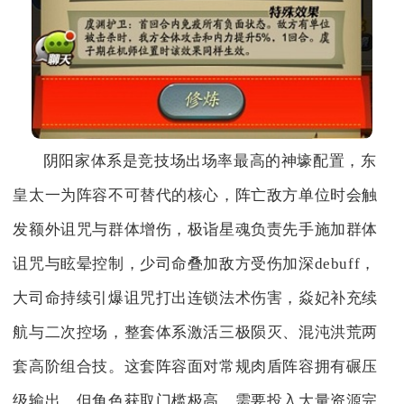
阴阳家体系是竞技场出场率最高的神壕配置，东
皇太一为阵容不可替代的核心，阵亡敌方单位时会触
发额外诅咒与群体增伤，极诣星魂负责先手施加群体
诅咒与眩晕控制，少司命叠加敌方受伤加深debuff，
大司命持续引爆诅咒打出连锁法术伤害，焱妃补充续
航与二次控场，整套体系激活三极陨灭、混沌洪荒两
套高阶组合技。这套阵容面对常规肉盾阵容拥有碾压
级输出，但角色获取门槛极高，需要投入大量资源完