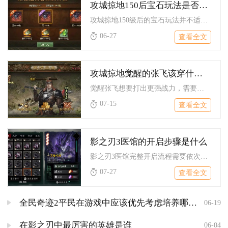
攻城掠地150后宝石玩法是否适合新手玩家
攻城掠地150级后的宝石玩法并不适合纯新手玩家，更适合有一定...
06-27
查看全文
攻城掠地觉醒的张飞该穿什么装备才能更厉害
觉醒张飞想要打出更强战力，需要按照国战防守、副本推图、比武单...
07-15
查看全文
影之刃3医馆的开启步骤是什么
影之刃3医馆完整开启流程需要依次通关谢园之谜主线、解锁谢园内...
07-27
查看全文
全民奇迹2平民在游戏中应该优先考虑培养哪些精灵
06-19
在影之刃中最厉害的英雄是谁
06-04