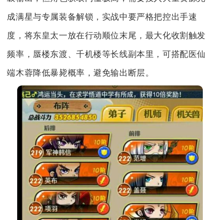
成满星与专属装备解锁，实战中要严格把控出手速
度，将东皇太一放在行动顺位末尾，最大化收割触发
频率，蜃楼东渡、千机楼等长线副本里，可搭配医仙
端木蓉降低暴毙概率，避免输出断层。