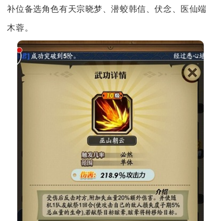
补位备选角色有天宗晓梦、潜蛟韩信、伏念、医仙端
木蓉。