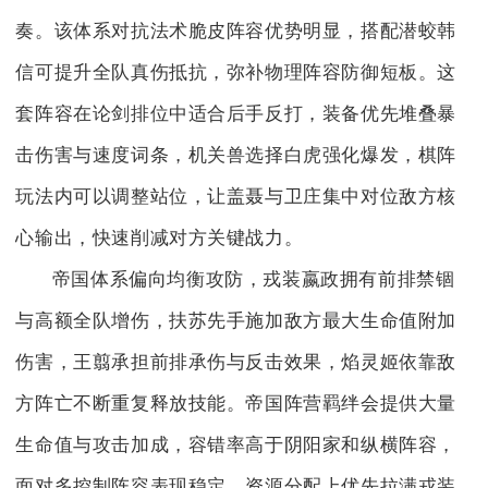
奏。该体系对抗法术脆皮阵容优势明显，搭配潜蛟韩
信可提升全队真伤抵抗，弥补物理阵容防御短板。这
套阵容在论剑排位中适合后手反打，装备优先堆叠暴
击伤害与速度词条，机关兽选择白虎强化爆发，棋阵
玩法内可以调整站位，让盖聂与卫庄集中对位敌方核
心输出，快速削减对方关键战力。
帝国体系偏向均衡攻防，戎装嬴政拥有前排禁锢
与高额全队增伤，扶苏先手施加敌方最大生命值附加
伤害，王翦承担前排承伤与反击效果，焰灵姬依靠敌
方阵亡不断重复释放技能。帝国阵营羁绊会提供大量
生命值与攻击加成，容错率高于阴阳家和纵横阵容，
面对多控制阵容表现稳定。资源分配上优先拉满戎装