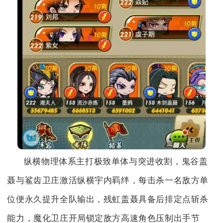
纵横物理体系主打极致单体与突进收割，鬼谷盖
聂与鲨齿卫庄激活纵横宇内羁绊，每击杀一名敌方单
位便永久提升全队输出，残虹盖聂具备后排定点斩杀
能力，魔化卫庄开局锁定敌方高速角色压制出手节