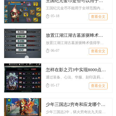
王国纪元金币是否可以用于全球范围内的交易
王国纪元金币不能用于全球范围内的交易，仅支持同王国同联盟内的...
05-18
查看全文
放置江湖江湖古墓派驱蜂术是否值得学习
放置江湖江湖古墓派驱蜂术值得学习，它是古墓派核心门派心法，兼...
06-07
查看全文
怎样在影之刃3中实现8000点的攻击力
通过装备、心法、华服、刻印及羁绊的系统搭配与深度养成，稳定突...
05-17
查看全文
少年三国志2穷奇和应龙哪个更受喜爱
少年三国志2中，狱火穷奇比九天应龙更受玩家喜爱，无论是平民还...