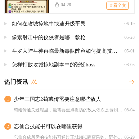
04-28
查看全文
如何在攻城掠地中快速升级平民
06-19
像素射击中的佼佼者是哪一款枪
05-28
斗罗大陆斗神再临最新毒队阵容如何提高技能释放速度
05-01
怎样打败攻城掠地副本中的张悌boss
08-03
热门资讯
少年三国志2荀彧传需要注意哪些敌人
1
荀彧传通关过程里，最需要重点提防的敌人依次是贾诩、乐进、张春...
08-04
忘仙合技能书可以在哪里获得
2
忘仙合成所需的技能书可通过王城NPC商店采购、野外与副本刷取...
06-29