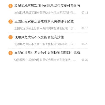
攻城掠地三级军团中的玩法是否需要付费参与
1
攻城掠地三级军团全部基础参与玩法无需强制付费，仅存在可自主选...
07-13
王国纪元灾祸之影攻略第六关是哪个区域
2
王国纪元灾祸之影第六关归属腐化林地区域，该区域是灾祸之影限时...
07-18
使用风之大陆不灭套能否提高技能
3
使用风之大陆不灭套不能直接提升技能等级，但可通过属性与套装效...
06-20
在我的世界斗罗大陆中如何快速刷到双生武魂
4
快速刷双生武魂的核心是优先用指令直接激活，再靠转世重置与任务...
06-29