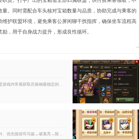
要职责。打手产出的宝箱需全部归属联盟，供付费乘客领取，不
数量。同时需配合车头核对宝箱数量与品质，协助完成与乘客的
助维护联盟环境，避免乘客公屏闲聊干扰指挥，确保坐车流程高
奖励，用于自身战力提升，形成良性循环。
换取百炼钢可以在攻城掠地的铁匠铺内完成兑换操作，铁匠铺是游戏内常规获取百炼钢最稳定的核心渠道，也是长期积累神兵升级资源的...
选取少年三国志彩金军师，核心是阵营匹配优先、功能定位互补、优先级按司马懿→诸葛亮→陈宫→陆逊排序，再结合阵容短板与养成资...