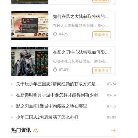
如何在风之大陆获取特殊的头饰
在风之大陆获取特殊头饰，核心途径涵盖支线任务、限时活动兑换、...
04-25
查看全文
在影之刃中心法铸魂如何影响角色能力
心法铸魂会从基础面板、绝技强度、词条属性三个维度全方位拉高角...
07-09
查看全文
关于玩少年三国志2请问红颜的获取方式是什么
07-24
在新秦时明月手游中要怎样才能得到项少羽
05-14
影之刃血雨1迷城中狗藏匿之地在哪里
07-15
少年三国志2包裹装满了怎么办好
05-04
热门资讯