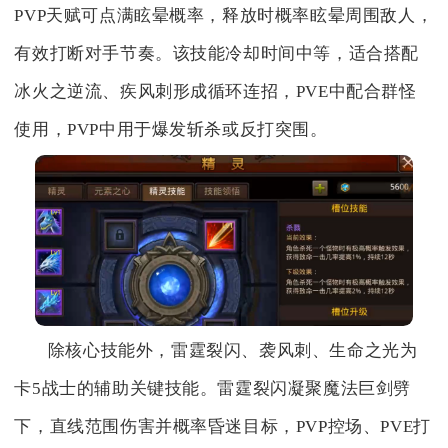
PVP天赋可点满眩晕概率，释放时概率眩晕周围敌人，
有效打断对手节奏。该技能冷却时间中等，适合搭配
冰火之逆流、疾风刺形成循环连招，PVE中配合群怪
使用，PVP中用于爆发斩杀或反打突围。
除核心技能外，雷霆裂闪、袭风刺、生命之光为
卡5战士的辅助关键技能。雷霆裂闪凝聚魔法巨剑劈
下，直线范围伤害并概率昏迷目标，PVP控场、PVE打