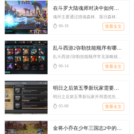
在斗罗大陆魂师对决中如何获得魂环
魂环主要通过猎魂森林、落日森林、星斗大森林、活动兑换及合成五...
06-18
查看全文
乱斗西游2弥勒技能顺序有哪些常见的策略
乱斗西游2弥勒技能顺序常见策略核心有三类：先手控场禁疗流、嘲...
06-14
查看全文
明日之后第五季新玩家需要注意哪些问题
明日之后第五季新玩家开局需优先选人类阵营、合理分配资源、尽早...
05-08
查看全文
金将小乔在少年三国志2中的站位需要注意哪些攻略搭配因素