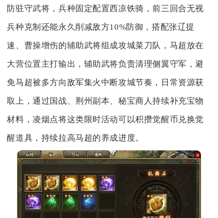
防驻守武将，兵种固定配置西凉铁骑，前三回合无视
兵种克制还能永久削减敌方10%防御，搭配张辽提
速、曹操增伤的辅助武将组成攻城菜刀队，马超放在
大营位置主打输出，辅助武将负责清理侧翼守军，避
免马超被多方向敌军集火中断攻城节奏，日常资源获
取上，通过国战、荆州副本、秘宝商人持续补充宝物
材料，凌烟点将这类限时活动可以积攒觉醒币兑换觉
醒道具，持续拉高马超的养成进度。