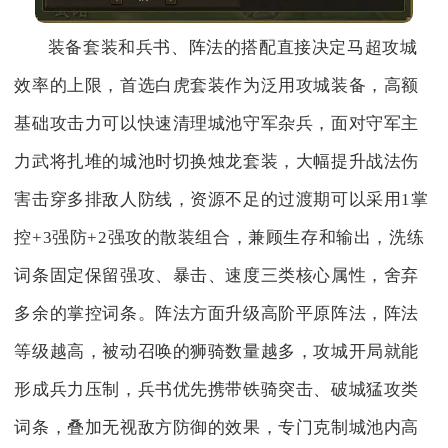
装备套装和兵书、阵法的搭配直接决定马超攻城
效率的上限，首选白虎套装作为泛用攻城装备，高额
基础攻击力可以快速清理城池守军杂兵，面对守军主
力武将扎堆的城池时切换烛龙套装，大幅提升战法伤
害击穿多排敌人防线，资源不足的过渡期可以采用1掌
控+3强防+2强攻的散装组合，兼顾生存和输出，洗练
词条固定保留强攻、暴击、速度三类核心属性，舍弃
多余的掌控词条。阵法方面升级高阶平原阵法，阵法
等级越高，被动召唤的狮骑数量越多，攻城开局就能
形成兵力压制，兵书优先携带铁骑突击、破城猛攻类
词条，叠加无视敌方防御的效果，专门克制城池内高