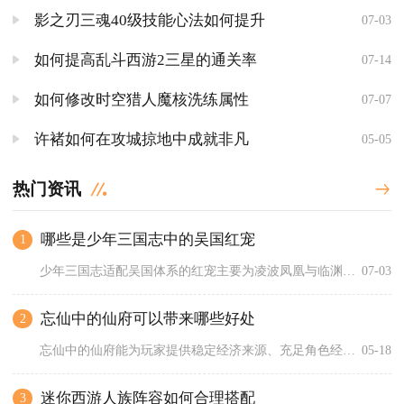
影之刃三魂40级技能心法如何提升
07-03
如何提高乱斗西游2三星的通关率
07-14
如何修改时空猎人魔核洗练属性
07-07
许褚如何在攻城掠地中成就非凡
05-05
热门资讯
哪些是少年三国志中的吴国红宠
1
少年三国志适配吴国体系的红宠主要为凌波凤凰与临渊魔龙，二者分...
07-03
忘仙中的仙府可以带来哪些好处
2
忘仙中的仙府能为玩家提供稳定经济来源、充足角色经验、宠物快速...
05-18
迷你西游人族阵容如何合理搭配
3