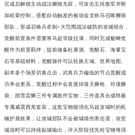
完成后解锁主动战法狮骑无双，可攻击五排敌军并附
加眩晕控制，搭配自动触发的被动金戈铁马召唤狮骑
部队，形成召唤兵牵制+大范围战法破防的攻城组合，
觉醒前置条件需要将马超等级拉满，同时完成貂蝉觉
醒作为前置羁绊，提前储备杜康酒、觉醒石、海量宝
石等基础材料，觉醒操作可以轮换主城、世界地图、
副本多个场景切换点击，武将兵力偏低的节点觉醒成
功率会更高，觉醒过程中会直接掉落天狮枪、玲珑狮
袋、踏雪蛮狮三件专属散件宝物，三件道具合成终极
专属威震西羌套装，这套宝物能强化马超攻城时的机
械护盾效果，让攻城部队不会被城墙伤害击退，攻坚
城池时可以持续贴城输出，淬火阶段优先给宝物堆强