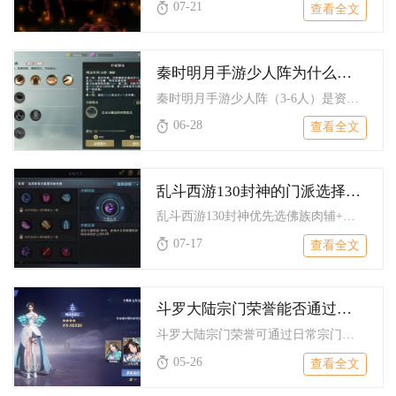
07-21
查看全文
秦时明月手游少人阵为什么重要
秦时明月手游少人阵（3-6人）是资源有限阶段的最优解，兼具养...
06-28
查看全文
乱斗西游130封神的门派选择有何建议
乱斗西游130封神优先选佛族肉辅+妖族物理爆发+仙族法术控制...
07-17
查看全文
斗罗大陆宗门荣誉能否通过哪些途径提升
斗罗大陆宗门荣誉可通过日常宗门捐献、完成宗门事务与商会任务、...
05-26
查看全文