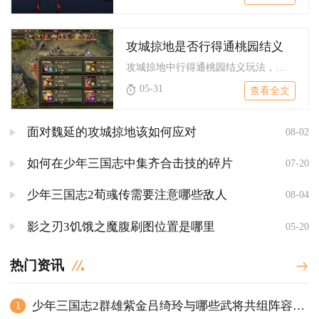
攻城掠地是否行得通桃园结义
攻城掠地中行得通桃园结义玩法，该玩法是游戏中成型后强度极高、...
05-31
查看全文
面对魏延的攻城掠地该如何应对
08-02
如何在少年三国志中集齐合击技的碎片
07-20
少年三国志2荀彧传需要注意哪些敌人
08-04
影之刃3饥饿之魔腹刷图位置是哪里
05-20
热门资讯
少年三国志2群雄紫金吕绮玲与哪些武将共组阵容能发挥最大威力
1