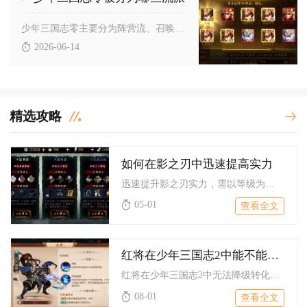
少年三国志零主要分为阵营流、召唤流、灼烧流、破甲流、护盾流五...
2026-06-14
精选攻略
如何在影之刃中迅速提高实力
迅速提升影之刃实力，需以等级为基础、装备为骨架、心法为核心、...
05-01
查看全文
红将在少年三国志2中能不能变成紫色
红将在少年三国志2中无法降级转化为常规紫色品质武将，玩家口中...
08-01
查看全文