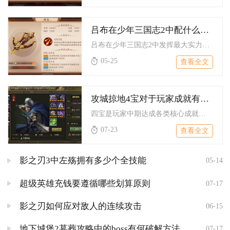
吕布在少年三国志2中配什么阵容能发挥最大实力
吕布在少年三国志2中发挥最大实力的最优阵容为群雄残暴流：吕布...
05-25
查看全文
攻城掠地4宝对于玩家成就有何作用
四宝是玩家中期达成各类核心成就的硬性战力门槛，同时依靠专属战...
07-23
查看全文
影之刃3中左殇拥有多少个全技能
05-14
超级英雄充钱要遵循哪些划算原则
07-17
影之刃如何应对敌人的连续攻击
06-15
地下城堡2墓葬攻略中的boss有何破解方法
07-17