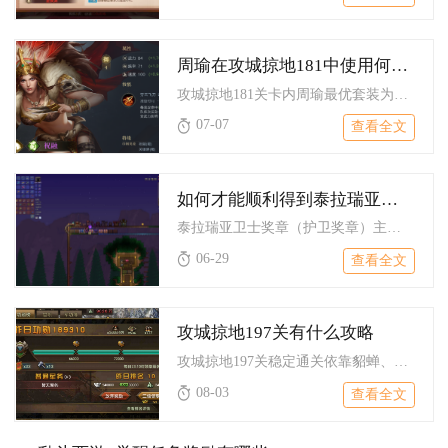
周瑜在攻城掠地181中使用何种套装更胜一筹
攻城掠地181关卡内周瑜最优套装为极烛龙套装，适配副本机制、...
07-07
查看全文
如何才能顺利得到泰拉瑞亚卫士奖章的标志称号
泰拉瑞亚卫士奖章（护卫奖章）主要通过首次与酒馆老板对话领取和...
06-29
查看全文
攻城掠地197关有什么攻略
攻城掠地197关稳定通关依靠貂蝉、甘宁、夏侯渊、周泰、关羽的...
08-03
查看全文