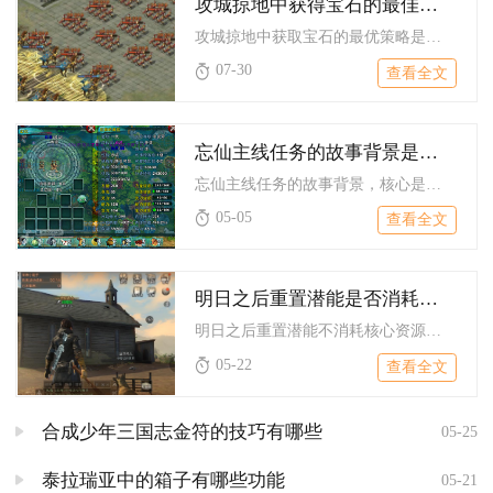
攻城掠地中获得宝石的最佳策略是什么
攻城掠地中获取宝石的最优策略是以限时高性价比活动为核心，稳固...
07-30
查看全文
忘仙主线任务的故事背景是什么
忘仙主线任务的故事背景，核心是灭世邪鼎现世、魔尊蚩尤再临搅乱...
05-05
查看全文
明日之后重置潜能是否消耗资源
明日之后重置潜能不消耗核心资源，普通重置返还全部潜能胶囊与血...
05-22
查看全文
合成少年三国志金符的技巧有哪些
05-25
泰拉瑞亚中的箱子有哪些功能
05-21