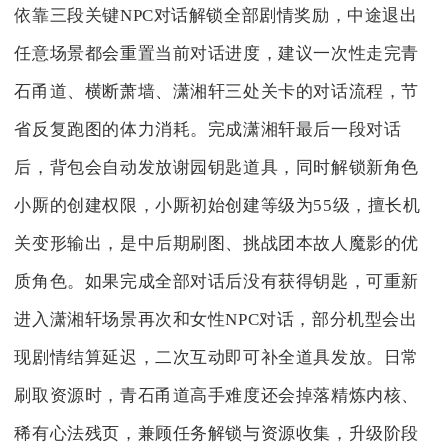
依靠三段关键NPC对话解锁全部剧情奖励，中途退出
任意场景都会重置当前对话进度，建议一次性走完青
石甬道、横断萧墙、潇湘轩三处关卡的对话流程，节
省反复跑图的体力消耗。完成潇湘轩最后一段对话
后，背包会自动发放谢园钥匙道具，同时解锁新角色
小厮的创建权限，小厮初始创建等级为55级，擅长机
关变形输出，是中后期刷图、挑战团本故人魔影的优
质角色。如果完成全部对话后没有获得钥匙，可重新
进入潇湘轩场景再次和女性NPC对话，部分机型会出
现剧情结算延迟，二次互动即可补全道具发放。日常
刷取资源时，青石甬道高手难度还会掉落精炼内核、
稀有心法残页，兼顾任务解锁与资源收集，升级阶段